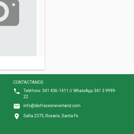
CONTACTANOS
Teléfono: 341 436-1411 // WhatsApp 341 3 9999-
22
info@disfracesneverland.com
Salta 2375, Rosario, Santa Fe