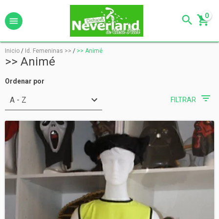
0
Inicio
/
Id. Femeninas >>
/
>> Animé
>> Animé
Ordenar por
FILTRAR