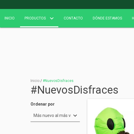
INICIO
PRODUCTOS
CONTACTO
DÓNDE ESTAMOS
H
Inicio
/
#NuevosDisfraces
#NuevosDisfraces
Ordenar por